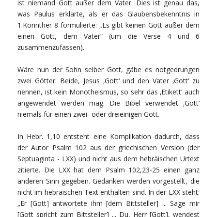
ist niemand Gott außer dem Vater. Dies ist genau das,
was Paulus erklärte, als er das Glaubensbekenntnis in
1.Korinther 8 formulierte: „Es gibt keinen Gott außer dem
einen Gott, dem Vater“ (um die Verse 4 und 6
zusammenzufassen).
Wäre nun der Sohn selber Gott, gäbe es notgedrungen
zwei Götter. Beide, Jesus ‚Gott‘ und den Vater ‚Gott‘ zu
nennen, ist kein Monotheismus, so sehr das ‚Etikett‘ auch
angewendet werden mag. Die Bibel verwendet ‚Gott‘
niemals für einen zwei- oder dreieinigen Gott.
In Hebr. 1,10 entsteht eine Komplikation dadurch, dass
der Autor Psalm 102 aus der griechischen Version (der
Septuaginta - LXX) und nicht aus dem hebräischen Urtext
zitierte. Die LXX hat dem Psalm 102,23-25 einen ganz
anderen Sinn gegeben. Gedanken werden vorgestellt, die
nicht im hebräischen Text enthalten sind. In der LXX steht:
„Er [Gott] antwortete ihm [dem Bittsteller] ... Sage mir
[Gott spricht zum Bittsteller] ... Du, Herr [Gott], wendest