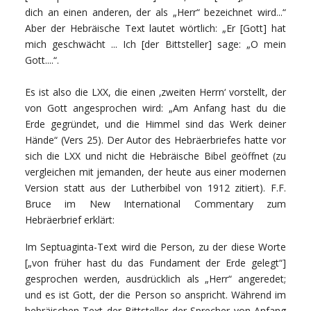
dich an einen anderen, der als „Herr“ bezeichnet wird...“
Aber der Hebräische Text lautet wörtlich: „Er [Gott] hat
mich geschwächt ... Ich [der Bittsteller] sage: „O mein
Gott....“.
Es ist also die LXX, die einen ‚zweiten Herrn‘ vorstellt, der
von Gott angesprochen wird: „Am Anfang hast du die
Erde gegründet, und die Himmel sind das Werk deiner
Hände“ (Vers 25). Der Autor des Hebräerbriefes hatte vor
sich die LXX und nicht die Hebräische Bibel geöffnet (zu
vergleichen mit jemanden, der heute aus einer modernen
Version statt aus der Lutherbibel von 1912 zitiert). F.F.
Bruce im New International Commentary zum
Hebräerbrief erklärt:
Im Septuaginta-Text wird die Person, zu der diese Worte
[„von früher hast du das Fundament der Erde gelegt“]
gesprochen werden, ausdrücklich als „Herr“ angeredet;
und es ist Gott, der die Person so anspricht. Während im
hebräischen Text der Bittsteller der Sprecher von Anfang