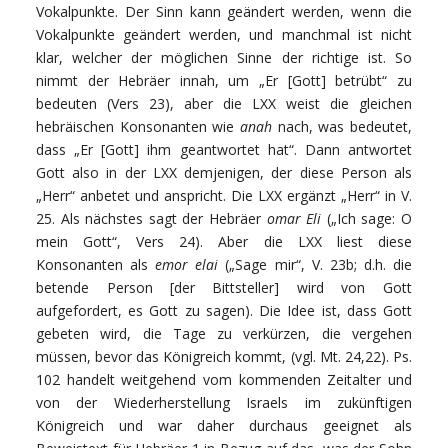
Vokalpunkte. Der Sinn kann geändert werden, wenn die
Vokalpunkte geändert werden, und manchmal ist nicht
klar, welcher der möglichen Sinne der richtige ist. So
nimmt der Hebräer innah, um „Er [Gott] betrübt“ zu
bedeuten (Vers 23), aber die LXX weist die gleichen
hebräischen Konsonanten wie
anah
nach, was bedeutet,
dass „Er [Gott] ihm geantwortet hat“. Dann antwortet
Gott also in der LXX demjenigen, der diese Person als
„Herr“ anbetet und anspricht. Die LXX ergänzt „Herr“ in V.
25. Als nächstes sagt der Hebräer
omar Eli
(„Ich sage: O
mein Gott“, Vers 24). Aber die LXX liest diese
Konsonanten als
emor elai
(„Sage mir“, V. 23b; d.h. die
betende Person [der Bittsteller] wird von Gott
aufgefordert, es Gott zu sagen). Die Idee ist, dass Gott
gebeten wird, die Tage zu verkürzen, die vergehen
müssen, bevor das Königreich kommt, (vgl. Mt. 24,22). Ps.
102 handelt weitgehend vom kommenden Zeitalter und
von der Wiederherstellung Israels im zukünftigen
Königreich und war daher durchaus geeignet als