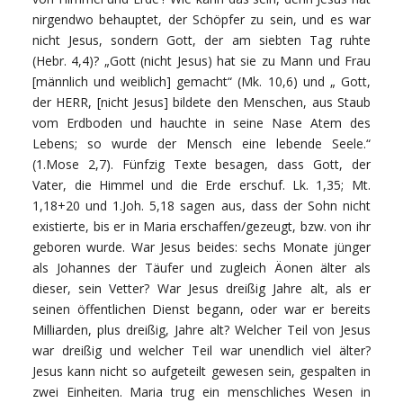
nirgendwo behauptet, der Schöpfer zu sein, und es war
nicht Jesus, sondern Gott, der am siebten Tag ruhte
(Hebr. 4,4)? „Gott (nicht Jesus) hat sie zu Mann und Frau
[männlich und weiblich] gemacht“ (Mk. 10,6) und „ Gott,
der HERR, [nicht Jesus] bildete den Menschen, aus Staub
vom Erdboden und hauchte in seine Nase Atem des
Lebens; so wurde der Mensch eine lebende Seele.“
(1.Mose 2,7). Fünfzig Texte besagen, dass Gott, der
Vater, die Himmel und die Erde erschuf. Lk. 1,35; Mt.
1,18+20 und 1.Joh. 5,18 sagen aus, dass der Sohn nicht
existierte, bis er in Maria erschaffen/gezeugt, bzw. von ihr
geboren wurde. War Jesus beides: sechs Monate jünger
als Johannes der Täufer und zugleich Äonen älter als
dieser, sein Vetter? War Jesus dreißig Jahre alt, als er
seinen öffentlichen Dienst begann, oder war er bereits
Milliarden, plus dreißig, Jahre alt? Welcher Teil von Jesus
war dreißig und welcher Teil war unendlich viel älter?
Jesus kann nicht so aufgeteilt gewesen sein, gespalten in
zwei Einheiten. Maria trug ein menschliches Wesen in