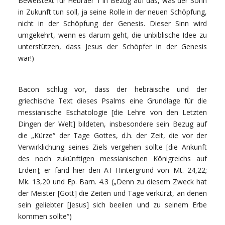
Beweistext für Hebräer 1 in Bezug auf das, was der Sohn
in Zukunft tun soll, ja seine Rolle in der neuen Schöpfung,
nicht in der Schöpfung der Genesis. Dieser Sinn wird
umgekehrt, wenn es darum geht, die unbiblische Idee zu
unterstützen, dass Jesus der Schöpfer in der Genesis
war!)
Bacon schlug vor, dass der hebräische und der
griechische Text dieses Psalms eine Grundlage für die
messianische Eschatologie [die Lehre von den Letzten
Dingen der Welt] bildeten, insbesondere sein Bezug auf
die „Kürze“ der Tage Gottes, d.h. der Zeit, die vor der
Verwirklichung seines Ziels vergehen sollte [die Ankunft
des noch zukünftigen messianischen Königreichs auf
Erden]; er fand hier den AT-Hintergrund von Mt. 24,22;
Mk. 13,20 und Ep. Barn. 4.3 („Denn zu diesem Zweck hat
der Meister [Gott] die Zeiten und Tage verkürzt, an denen
sein geliebter [Jesus] sich beeilen und zu seinem Erbe
kommen sollte“)