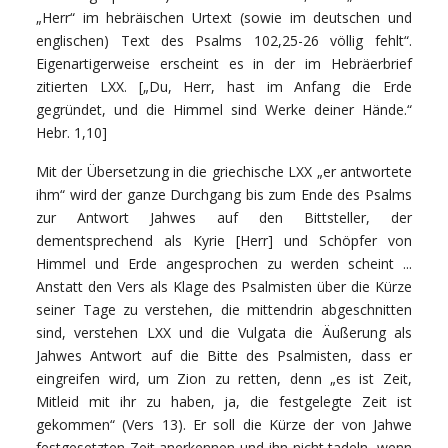
„Herr“ im hebräischen Urtext (sowie im deutschen und
englischen) Text des Psalms 102,25-26 völlig fehlt“.
Eigenartigerweise erscheint es in der im Hebräerbrief
zitierten LXX. [„Du, Herr, hast im Anfang die Erde
gegründet, und die Himmel sind Werke deiner Hände.“
Hebr. 1,10]
Mit der Übersetzung in die griechische LXX „er antwortete
ihm“ wird der ganze Durchgang bis zum Ende des Psalms
zur Antwort Jahwes auf den Bittsteller, der
dementsprechend als Kyrie [Herr] und Schöpfer von
Himmel und Erde angesprochen zu werden scheint ...
Anstatt den Vers als Klage des Psalmisten über die Kürze
seiner Tage zu verstehen, die mittendrin abgeschnitten
sind, verstehen LXX und die Vulgata die Äußerung als
Jahwes Antwort auf die Bitte des Psalmisten, dass er
eingreifen wird, um Zion zu retten, denn „es ist Zeit,
Mitleid mit ihr zu haben, ja, die festgelegte Zeit ist
gekommen“ (Vers 13). Er soll die Kürze der von Jahwe
festgesetzten Zeit anerkennen und ihn nicht tadeln, wenn