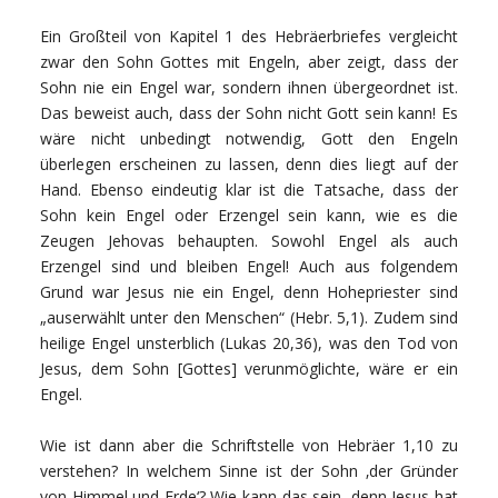
Ein Großteil von Kapitel 1 des Hebräerbriefes vergleicht
zwar den Sohn Gottes mit Engeln, aber zeigt, dass der
Sohn nie ein Engel war, sondern ihnen übergeordnet ist.
Das beweist auch, dass der Sohn nicht Gott sein kann! Es
wäre nicht unbedingt notwendig, Gott den Engeln
überlegen erscheinen zu lassen, denn dies liegt auf der
Hand. Ebenso eindeutig klar ist die Tatsache, dass der
Sohn kein Engel oder Erzengel sein kann, wie es die
Zeugen Jehovas behaupten. Sowohl Engel als auch
Erzengel sind und bleiben Engel! Auch aus folgendem
Grund war Jesus nie ein Engel, denn Hohepriester sind
„auserwählt unter den Menschen“ (Hebr. 5,1). Zudem sind
heilige Engel unsterblich (Lukas 20,36), was den Tod von
Jesus, dem Sohn [Gottes] verunmöglichte, wäre er ein
Engel.
Wie ist dann aber die Schriftstelle von Hebräer 1,10 zu
verstehen? In welchem Sinne ist der Sohn ‚der Gründer
von Himmel und Erde‘? Wie kann das sein, denn Jesus hat