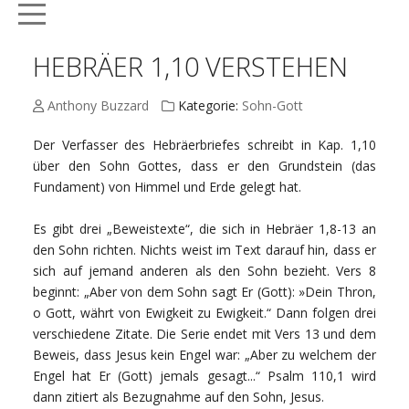
Mobile Menu Toggle
HEBRÄER 1,10 VERSTEHEN
Anthony Buzzard
Kategorie:
Sohn-Gott
Der Verfasser des Hebräerbriefes schreibt in Kap. 1,10
über den Sohn Gottes, dass er den Grundstein (das
Fundament) von Himmel und Erde gelegt hat.
Es gibt drei „Beweistexte“, die sich in Hebräer 1,8-13 an
den Sohn richten. Nichts weist im Text darauf hin, dass er
sich auf jemand anderen als den Sohn bezieht. Vers 8
beginnt: „Aber von dem Sohn sagt Er (Gott): »Dein Thron,
o Gott, währt von Ewigkeit zu Ewigkeit.“ Dann folgen drei
verschiedene Zitate. Die Serie endet mit Vers 13 und dem
Beweis, dass Jesus kein Engel war: „Aber zu welchem der
Engel hat Er (Gott) jemals gesagt...“ Psalm 110,1 wird
dann zitiert als Bezugnahme auf den Sohn, Jesus.