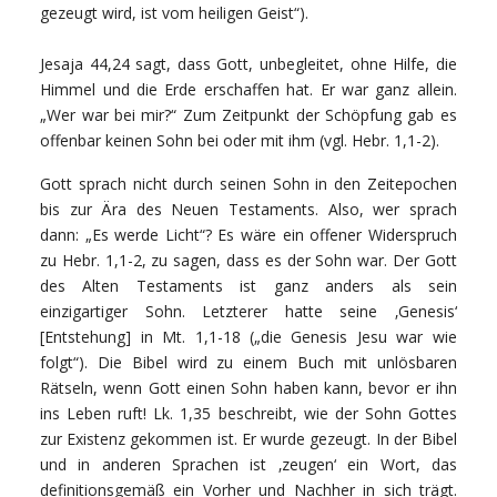
gezeugt wird, ist vom heiligen Geist“).
Jesaja 44,24 sagt, dass Gott, unbegleitet, ohne Hilfe, die
Himmel und die Erde erschaffen hat. Er war ganz allein.
„Wer war bei mir?“ Zum Zeitpunkt der Schöpfung gab es
offenbar keinen Sohn bei oder mit ihm (vgl. Hebr. 1,1-2).
Gott sprach nicht durch seinen Sohn in den Zeitepochen
bis zur Ära des Neuen Testaments. Also, wer sprach
dann: „Es werde Licht“? Es wäre ein offener Widerspruch
zu Hebr. 1,1-2, zu sagen, dass es der Sohn war. Der Gott
des Alten Testaments ist ganz anders als sein
einzigartiger Sohn. Letzterer hatte seine ‚Genesis‘
[Entstehung] in Mt. 1,1-18 („die Genesis Jesu war wie
folgt“). Die Bibel wird zu einem Buch mit unlösbaren
Rätseln, wenn Gott einen Sohn haben kann, bevor er ihn
ins Leben ruft! Lk. 1,35 beschreibt, wie der Sohn Gottes
zur Existenz gekommen ist. Er wurde gezeugt. In der Bibel
und in anderen Sprachen ist ‚zeugen‘ ein Wort, das
definitionsgemäß ein Vorher und Nachher in sich trägt.